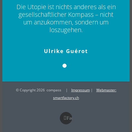
Die Utopie ist nichts anderes als ein
gesellschaftlicher Kompass – nicht
um anzukommen, sondern um
loszugehen.
Ulrike Guérot
© Copyright
2026 compass |
Impressum
|
Webmaster:
smartfactory.ch
Facebook