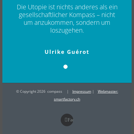
Die Utopie ist nichts anderes als ein
gesellschaftlicher Kompass – nicht
um anzukommen, sondern um
loszugehen.
Ulrike Guérot
© Copyright
2026 compass |
Impressum
|
Webmaster:
smartfactory.ch
Facebook